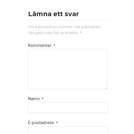
Lämna ett svar
Din e-postadress kommer inte publiceras.
Obligatoriska fält är märkta
*
Kommentar
*
Namn
*
E-postadress
*