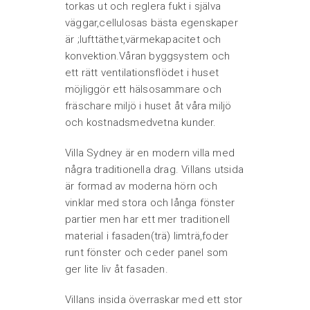
torkas ut och reglera fukt i själva
väggar,cellulosas bästa egenskaper
är ;lufttäthet,värmekapacitet och
konvektion.Våran byggsystem och
ett rätt ventilationsflödet i huset
möjliggör ett hälsosammare och
fräschare miljö i huset åt våra miljö
och kostnadsmedvetna kunder.
Villa Sydney är en modern villa med
några traditionella drag. Villans utsida
är formad av moderna hörn och
vinklar med stora och långa fönster
partier men har ett mer traditionell
material i fasaden(trä) limträ,foder
runt fönster och ceder panel som
ger lite liv åt fasaden.
Villans insida överraskar med ett stor