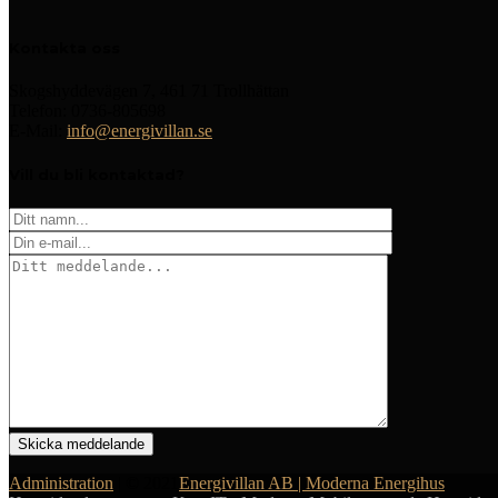
Kontakta oss
Skogshyddevägen 7, 461 71 Trollhättan
Telefon: 0736-805698
E-Mail:
info@energivillan.se
Vill du bli kontaktad?
Administration
| © 2021
Energivillan AB | Moderna Energihus