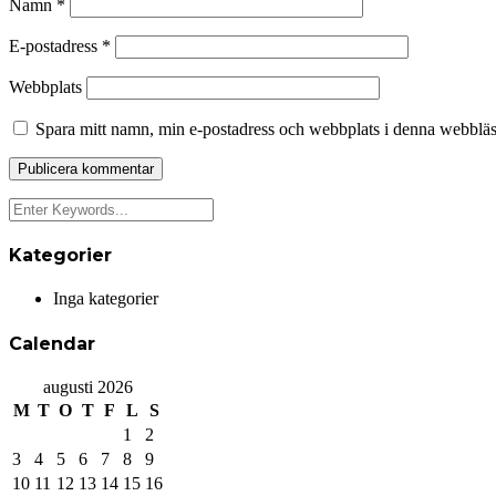
Namn
*
E-postadress
*
Webbplats
Spara mitt namn, min e-postadress och webbplats i denna webbläsa
Kategorier
Inga kategorier
Calendar
augusti 2026
M
T
O
T
F
L
S
1
2
3
4
5
6
7
8
9
10
11
12
13
14
15
16