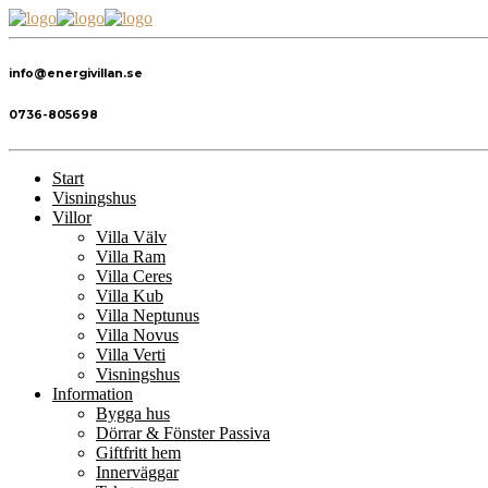
info@energivillan.se
0736-805698
Start
Visningshus
Villor
Villa Välv
Villa Ram
Villa Ceres
Villa Kub
Villa Neptunus
Villa Novus
Villa Verti
Visningshus
Information
Bygga hus
Dörrar & Fönster Passiva
Giftfritt hem
Innerväggar