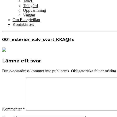
Taket
Trädgård
Uppvärmning
Väggar
Om Energivillan
Kontakta oss
001_exterior_valv_svart_KKA@1x
Lämna ett svar
Din e-postadress kommer inte publiceras.
Obligatoriska fält är märkta
Kommentar
*