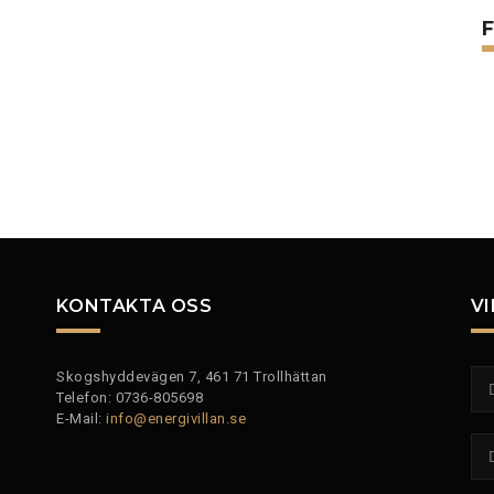
F
KONTAKTA OSS
VI
Skogshyddevägen 7, 461 71 Trollhättan
Telefon: 0736-805698
E-Mail:
info@energivillan.se