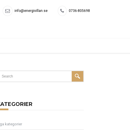
info@energivillan.se
0736-805698
KATEGORIER
nga kategorier