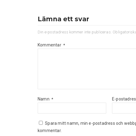
Lämna ett svar
Din e-postadress kommer inte publiceras.
Obligatorisk
Kommentar
*
Namn
E-postadre
*
Spara mitt namn, min e-postadress och webbpla
kommentar.