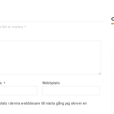
a fält är märkta
*
ss
Webbplats
*
ts i denna webbläsare till nästa gång jag skriver en