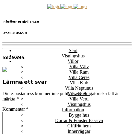
info@energivillan.se
0736-805698
Start
Visningshus
lola9394
Villor
Villa Välv
Villa Ram
Villa Ceres
Lämna ett svar
Villa Kub
Villa Neptunus
Villa Novus
Din e-postadress kommer inte publiceras.
Obligatoriska fält är
Villa Verti
märkta
*
Visningshus
Kommentar
*
Information
Bygga hus
Dörrar & Fönster Passiva
Giftfritt hem
Innerväggar