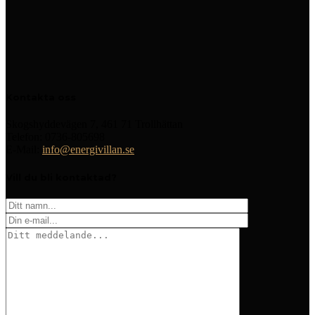
Kontakta oss
Skogshyddevägen 7, 461 71 Trollhättan
Telefon: 0736-805698
E-Mail:
info@energivillan.se
Vill du bli kontaktad?