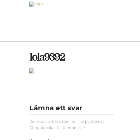
lola9392
Lämna ett svar
Din e-postadress kommer inte publiceras.
Obligatoriska fält är märkta
*