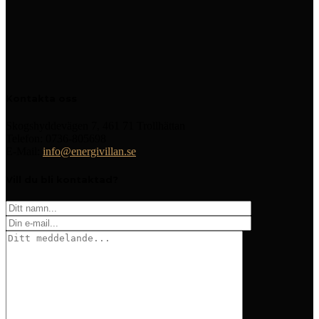
Kontakta oss
Skogshyddevägen 7, 461 71 Trollhättan
Telefon: 0736-805698
E-Mail:
info@energivillan.se
Vill du bli kontaktad?