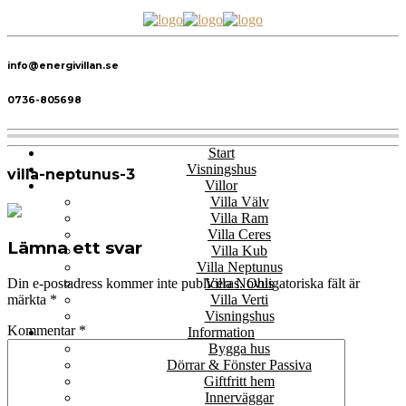
info@energivillan.se
0736-805698
Start
Visningshus
villa-neptunus-3
Villor
Villa Välv
Villa Ram
Villa Ceres
Lämna ett svar
Villa Kub
Villa Neptunus
Villa Novus
Din e-postadress kommer inte publiceras.
Obligatoriska fält är
Villa Verti
märkta
*
Visningshus
Kommentar
*
Information
Bygga hus
Dörrar & Fönster Passiva
Giftfritt hem
Innerväggar