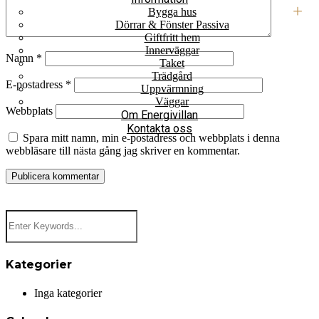
Bygga hus
Dörrar & Fönster Passiva
Giftfritt hem
Innerväggar
Namn
*
Taket
Trädgård
E-postadress
*
Uppvärmning
Väggar
Webbplats
Om Energivillan
Kontakta oss
Spara mitt namn, min e-postadress och webbplats i denna
webbläsare till nästa gång jag skriver en kommentar.
Kategorier
Inga kategorier