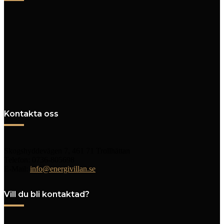
Kontakta oss
Skogshyddevägen 7, 461 71 Trollhättan
Telefon: 0736-805698
E-Mail:
info@energivillan.se
Vill du bli kontaktad?