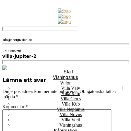
info@energivillan.se
0736-805698
villa-jupiter-2
Start
Visningshus
Lämna ett svar
Villor
Villa Välv
Din e-postadress kommer inte publiceras.
Obligatoriska fält är
Villa Ram
märkta
*
Villa Ceres
Villa Kub
Kommentar
*
Villa Neptunus
Villa Novus
Villa Verti
Visningshus
Information