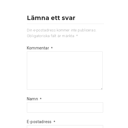
Lämna ett svar
Din e-postadress kommer inte publiceras.
Obligatoriska fält är märkta
*
Kommentar
*
Namn
*
E-postadress
*