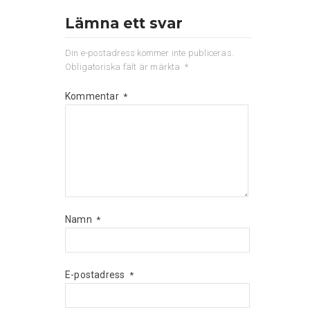
Lämna ett svar
Din e-postadress kommer inte publiceras.
Obligatoriska fält är märkta
*
Kommentar
*
Namn
*
E-postadress
*