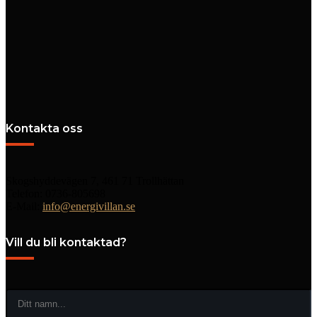
Kontakta oss
Skogshyddevägen 7, 461 71 Trollhättan
Telefon: 0736-805698
E-Mail:
info@energivillan.se
Vill du bli kontaktad?