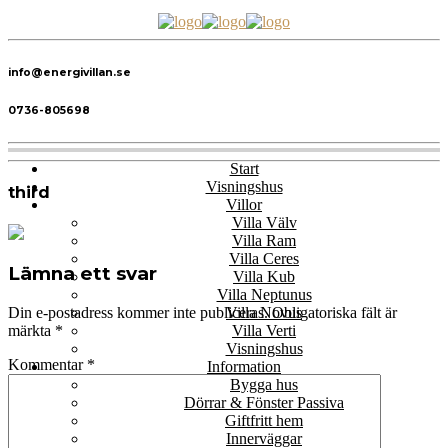
info@energivillan.se
0736-805698
Start
Visningshus
third
Villor
Villa Välv
Villa Ram
Villa Ceres
Lämna ett svar
Villa Kub
Villa Neptunus
Villa Novus
Din e-postadress kommer inte publiceras.
Obligatoriska fält är
Villa Verti
märkta
*
Visningshus
Kommentar
*
Information
Bygga hus
Dörrar & Fönster Passiva
Giftfritt hem
Innerväggar