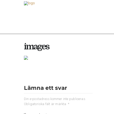
images
Lämna ett svar
Din e-postadress kommer inte publiceras.
Obligatoriska fält är märkta
*