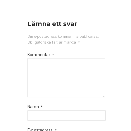
Lämna ett svar
Din e-postadress kommer inte publiceras.
Obligatoriska fält är märkta
*
Kommentar
*
Namn
*
E-postadress
*