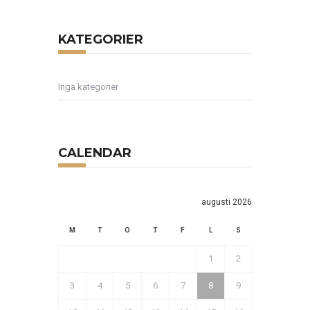
KATEGORIER
Inga kategorier
CALENDAR
augusti 2026
M
T
O
T
F
L
S
1
2
3
4
5
6
7
8
9