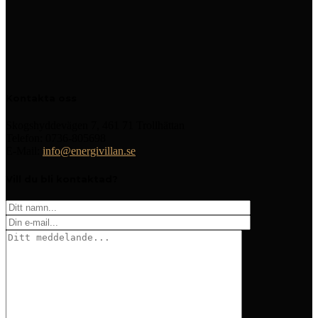
Kontakta oss
Skogshyddevägen 7, 461 71 Trollhättan
Telefon: 0736-805698
E-Mail:
info@energivillan.se
Vill du bli kontaktad?