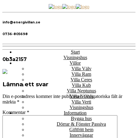
info@energivillan.se
0736-805698
Start
Visningshus
0b3a2157
Villor
Villa Välv
Villa Ram
Villa Ceres
Lämna ett svar
Villa Kub
Villa Neptunus
Villa Novus
Din e-postadress kommer inte publiceras.
Obligatoriska fält är
Villa Verti
märkta
*
Visningshus
Kommentar
*
Information
Bygga hus
Dörrar & Fönster Passiva
Giftfritt hem
Innerväggar