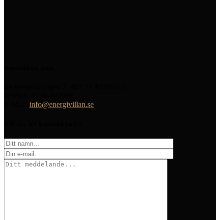
Kontakta oss
Skogshyddevägen 7, 461 71 Trollhättan
Telefon: 0736-805698
E-Mail:
info@energivillan.se
Vill du bli kontaktad?