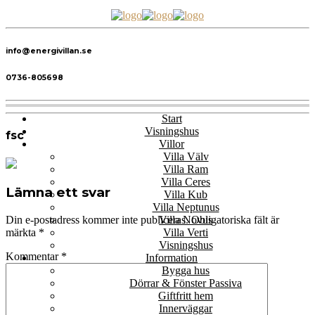
info@energivillan.se
0736-805698
Start
Visningshus
fsc
Villor
Villa Välv
Villa Ram
Villa Ceres
Lämna ett svar
Villa Kub
Villa Neptunus
Villa Novus
Din e-postadress kommer inte publiceras.
Obligatoriska fält är
Villa Verti
märkta
*
Visningshus
Kommentar
*
Information
Bygga hus
Dörrar & Fönster Passiva
Giftfritt hem
Innerväggar