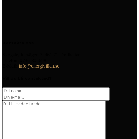
Kontakta oss
Skogshyddevägen 7, 461 71 Trollhättan
Telefon: 0736-805698
E-Mail:
info@energivillan.se
Vill du bli kontaktad?