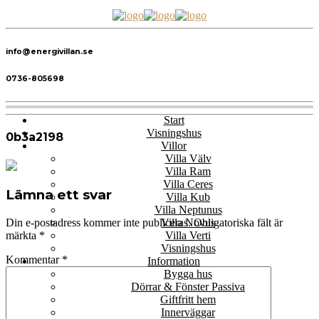
info@energivillan.se
0736-805698
Start
Visningshus
0b3a2198
Villor
Villa Välv
Villa Ram
Villa Ceres
Lämna ett svar
Villa Kub
Villa Neptunus
Villa Novus
Din e-postadress kommer inte publiceras.
Obligatoriska fält är
Villa Verti
märkta
*
Visningshus
Kommentar
*
Information
Bygga hus
Dörrar & Fönster Passiva
Giftfritt hem
Innerväggar