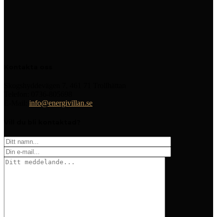
Kontakta oss
Skogshyddevägen 7, 461 71 Trollhättan
Telefon: 0736-805698
E-Mail:
info@energivillan.se
Vill du bli kontaktad?