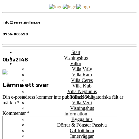
info@energivillan.se
0736-805698
Start
Visningshus
0b3a2148
Villor
Villa Välv
Villa Ram
Villa Ceres
Lämna ett svar
Villa Kub
Villa Neptunus
Villa Novus
Din e-postadress kommer inte publiceras.
Obligatoriska fält är
Villa Verti
märkta
*
Visningshus
Kommentar
*
Information
Bygga hus
Dörrar & Fönster Passiva
Giftfritt hem
Innerväggar