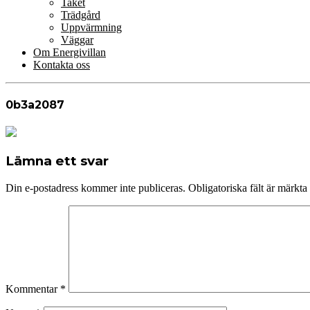
Taket
Trädgård
Uppvärmning
Väggar
Om Energivillan
Kontakta oss
0b3a2087
Lämna ett svar
Din e-postadress kommer inte publiceras.
Obligatoriska fält är märkta
Kommentar
*