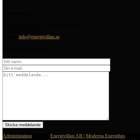
Kontakta oss
Skogshyddevägen 7, 461 71 Trollhättan
Telefon: 0736-805698
E-Mail:
info@energivillan.se
Vill du bli kontaktad?
Administration
| © 2021
Energivillan AB | Moderna Energihus