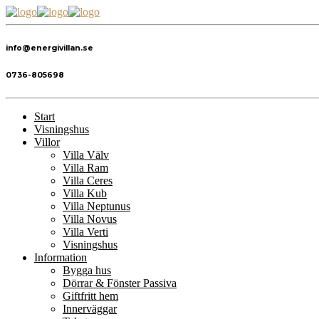
info@energivillan.se
0736-805698
Start
Visningshus
Villor
Villa Välv
Villa Ram
Villa Ceres
Villa Kub
Villa Neptunus
Villa Novus
Villa Verti
Visningshus
Information
Bygga hus
Dörrar & Fönster Passiva
Giftfritt hem
Innerväggar