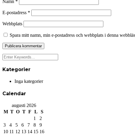
Namn
*
E-postadress
*
Webbplats
Spara mitt namn, min e-postadress och webbplats i denna webbläsa
Kategorier
Inga kategorier
Calendar
augusti 2026
M
T
O
T
F
L
S
1
2
3
4
5
6
7
8
9
10
11
12
13
14
15
16