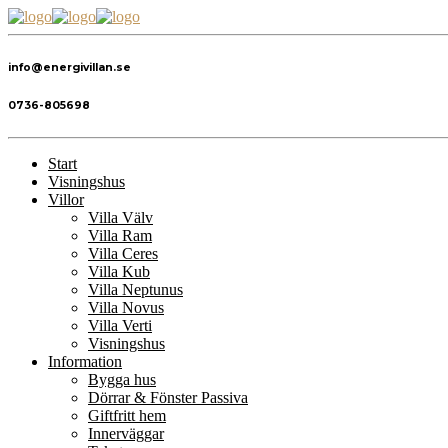
info@energivillan.se
0736-805698
Start
Visningshus
Villor
Villa Välv
Villa Ram
Villa Ceres
Villa Kub
Villa Neptunus
Villa Novus
Villa Verti
Visningshus
Information
Bygga hus
Dörrar & Fönster Passiva
Giftfritt hem
Innerväggar