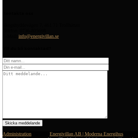
Kontakta oss
Skogshyddevägen 7, 461 71 Trollhättan
Telefon: 0736-805698
E-Mail:
info@energivillan.se
Vill du bli kontaktad?
Administration
| © 2021
Energivillan AB | Moderna Energihus