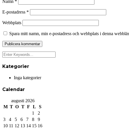
Namn
*
E-postadress
*
Webbplats
Spara mitt namn, min e-postadress och webbplats i denna webbläsa
Kategorier
Inga kategorier
Calendar
augusti 2026
M
T
O
T
F
L
S
1
2
3
4
5
6
7
8
9
10
11
12
13
14
15
16