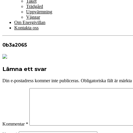
Taket
Trädgård
Uppvärmning
Väggar
Om Energivillan
Kontakta oss
0b3a2065
Lämna ett svar
Din e-postadress kommer inte publiceras.
Obligatoriska fält är märkta
Kommentar
*